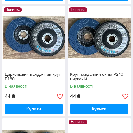
Новинка
Новинка
Цирконієвий наждачний круг
Круг наждачний синій Р240
Р180
цирконій
В наявності
В наявності
44
44
₴
₴
Купити
Купити
Новинка