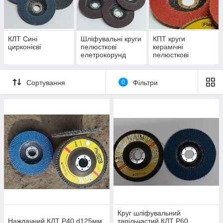
КЛТ Сині
Шліфувальні круги
КПТ круги
цирконієві
пелюсткові
керамічні
елетрокорунд
пелюсткові
коричневі
наждачні
Сортування
0
Фільтри
Круг шліфувальний
Наждачний КЛТ Р40 d125мм
тарільчастий КЛТ Р60