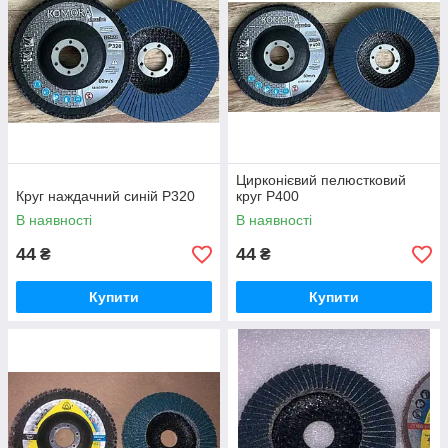
Цирконієвий пелюстковий
Круг наждачний синій Р320
круг Р400
В наявності
В наявності
44
44
₴
₴
Купити
Купити