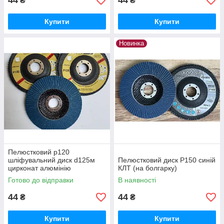
44
44
₴
₴
Купити
Купити
Новинка
Пелюстковий р120
шліфувальний диск d125м
Пелюстковий диск Р150 синій
цирконат алюмінію
КЛТ (на болгарку)
Готово до відправки
В наявності
44
44
₴
₴
Купити
Купити