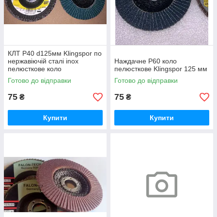
КЛТ Р40 d125мм Klingspor по
нержавіючій сталі inox
Наждачне Р60 коло
пелюсткове коло
пелюсткове Klingspor 125 мм
шліфувальне тарілчасте
Готово до відправки
Готово до відправки
75
75
₴
₴
Купити
Купити