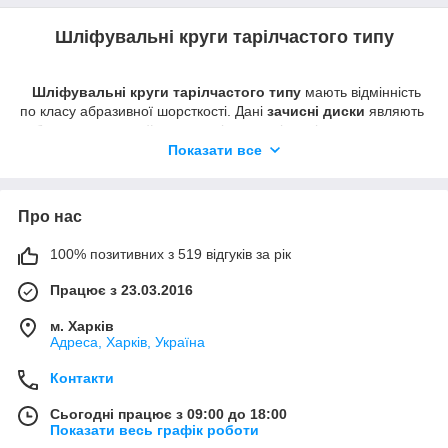
Шліфувальні круги тарілчастого типу
Шліфувальні круги тарілчастого типу
мають відмінність
по класу абразивної шорсткості. Дані
зачисні диски
являють
собою коло, на який по колу міцно закріплені пелюстки
шліфувальної шкурки певної зернистості.
Показати все
Найбільш популярні
КЛТ
, що складаються з шматочків
наждачним шкурки шліфувального зерна корунду (CORUND).
Відносно невисока ціна, великі сфери застосування
Про нас
шліфувального пелюсткового диска отримали велику
популярність при виконанні обдирних і зачисних операціях на
100% позитивних з 519 відгуків за рік
виробництві та ремонтних роботах.
Працює з 23.03.2016
Магазин ШЛІФГРУП
для Вас пропонує шліфувальні круги
КЛТ різних виробників різного класу зернистості
м. Харків
шліфувальної.
Адреса, Харків, Україна
Контакти
Сьогодні працює з 09:00 до 18:00
Показати весь графік роботи