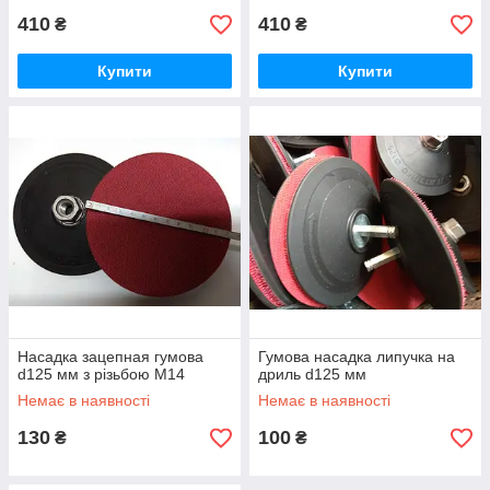
410
410
₴
₴
Купити
Купити
Насадка зацепная гумова
Гумова насадка липучка на
d125 мм з різьбою М14
дриль d125 мм
Немає в наявності
Немає в наявності
130
100
₴
₴