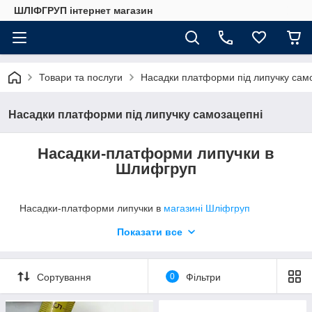
ШЛІФГРУП інтернет магазин
Товари та послуги
Насадки платформи під липучку сам
Насадки платформи під липучку самозацепні
Насадки-платформи липучки в
Шлифгруп
Насадки-платформи липучки в
магазині Шліфгруп
представлені для Вас різних діаметрів різних виробників.
Показати все
Сортування
0
Фільтри