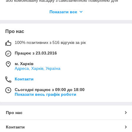
або комбіновану насадку з самозачепною поверхнею для
закріплення на них кіл з різних матеріалів:
Показати все
наждачні круги під липучки
;
полірувальні круги
для зачеплення з:
-
повсті
;
Про нас
-
фетру
;
100% позитивних з 516 відгуків за рік
-
скотч-брайта
.
Працює з 23.03.2016
Платформи під липучку магазин Шліфгруп пропонує різних
м. Харків
діаметрів:
Адреса, Харків, Україна
50 мм;
Контакти
70 мм;
Сьогодні працює з 09:00 до 18:00
100 мм;
Показати весь графік роботи
125 мм;
150 мм;
Про нас
180 мм;
225 мм.
Контакти
Для дрібних абразивних операцій найбільш популярні