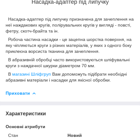
Насадка-адаптер під липучку
Насадка-адаптер під липучку призначена для зачеплення на
неї наждакових кругів, полірувальних кругів у вигляді - повсті,
фетру, скотч-брайта та ін.
Робоча частина насадки - це зацепна шорстка поверхня, на
яку чіпляються круги з різних матеріалів, у яких з одного боку
приклеєна ворсиста тканина для зачеплення.
В абразивній обробці часто використовуються шліфувальні
круги з наждачної шкурки діаметром 70 мм.
В
магазині Шліфгруп
Вам допоможуть підібрати необхідні
абразивні матеріали і насадки для якісної обробки.
Приховати
Характеристики
Основні атрибути
Стан
Новий