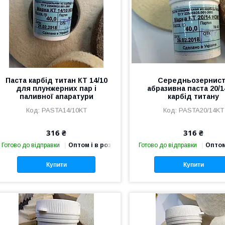
Паста карбід титан КТ 14/10
Середньозернист
для плунжерних пар і
абразивна паста 20/1
паливної апаратури
карбід титану
PASTA14/10KT
PASTA20/14KT
316 ₴
316 ₴
Готово до відправки
Оптом і в роздріб
Готово до відправки
Оптом
Купити
Купити