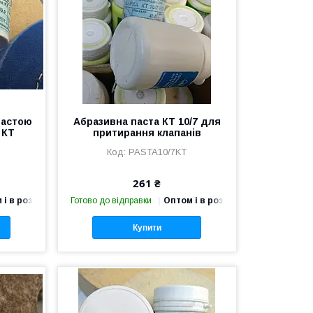
пастою
Абразивна паста КТ 10/7 для
 КТ
притирання клапанів
PASTA10/7KT
261 ₴
 і в роздріб
Готово до відправки
Оптом і в роздріб
Купити