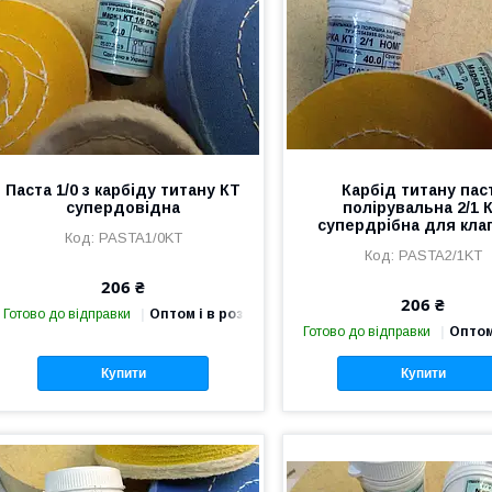
Паста 1/0 з карбіду титану КТ
Карбід титану пас
супердовідна
полірувальна 2/1 
супердрібна для кла
PASTA1/0KT
PASTA2/1KT
206 ₴
206 ₴
Готово до відправки
Оптом і в роздріб
Готово до відправки
Оптом
Купити
Купити