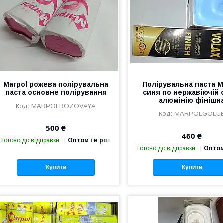
Marpol рожева полірувальна
Полірувальна паста M
паста основне полірування
синя по нержавіючій с
алюмінію фінішн
MARPOLROZOVAYA
MARPOLGOLU
500 ₴
460 ₴
Готово до відправки
Оптом і в роздріб
Готово до відправки
Оптом
Купити
Купити