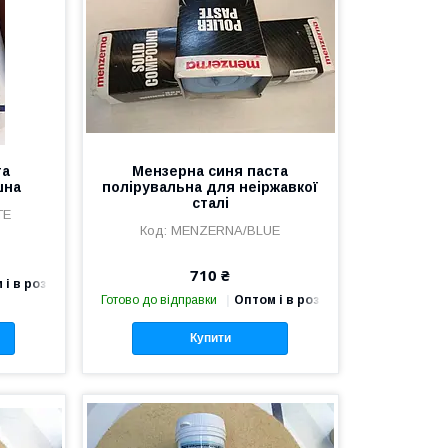
та
Мензерна синя паста
шна
полірувальна для неіржавкої
сталі
TE
MENZERNA/BLUE
710 ₴
 і в роздріб
Готово до відправки
Оптом і в роздріб
Купити