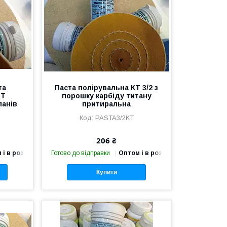
та
Паста полірувальна КТ 3/2 з
КТ
порошку карбіду титану
панів
притиральна
PASTA3/2KT
206 ₴
 і в роздріб
Готово до відправки
Оптом і в роздріб
Купити