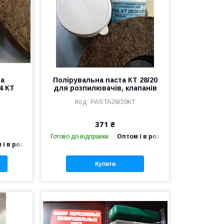
а
Полірувальна паста КТ 28/20
4 КТ
для розпилювачів, клапанів
PASTA28/20KT
371 ₴
Готово до відправки
Оптом і в роздріб
 і в роздріб
Купити