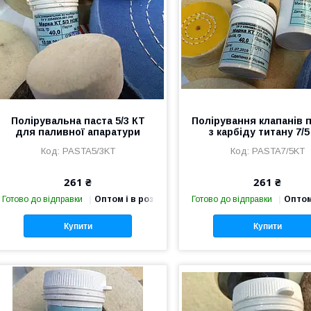
Полірувальна паста 5/3 КТ
Полірування клапанів 
для паливної апаратури
з карбіду титану 7/5
PASTA5/3KT
PASTA7/5KT
261 ₴
261 ₴
Готово до відправки
Оптом і в роздріб
Готово до відправки
Оптом
Купити
Купити