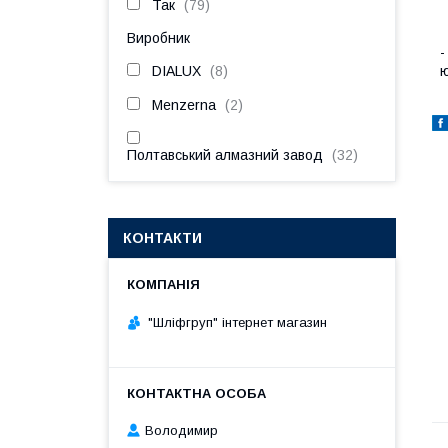
Так
79
П
Виробник
-
DIALUX
8
ю
Menzerna
2
Полтавський алмазний завод
32
КОНТАКТИ
"Шліфгруп" інтернет магазин
Володимир