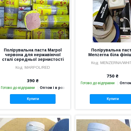
Полірувальна паста Marpol
Полірувальна пас
червона для нержавіючої
Menzerna біла фіні
сталі середньої зернистості
MENZERNA/WHI
MARPOL/RED
750 ₴
390 ₴
Готово до відправки
Оптом
Готово до відправки
Оптом і в роздріб
Купити
Купити