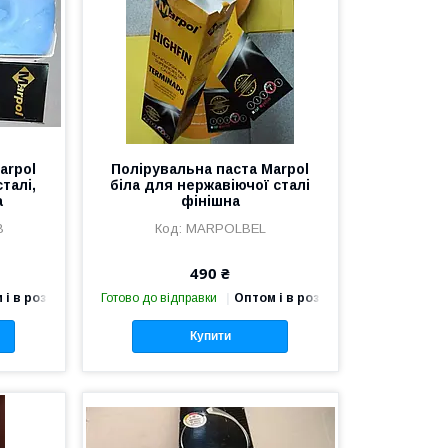
arpol
Полірувальна паста Marpol
талі,
біла для нержавіючої сталі
а
фінішна
B
MARPOLBEL
490 ₴
 і в роздріб
Готово до відправки
Оптом і в роздріб
Купити