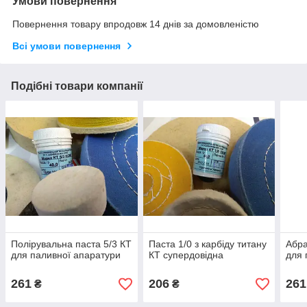
Умови повернення
Повернення товару впродовж 14 днів за домовленістю
Всі умови повернення
Подібні товари компанії
Полірувальна паста 5/3 КТ
Паста 1/0 з карбіду титану
Абра
для паливної апаратури
КТ супердовідна
для 
261
206
261
₴
₴