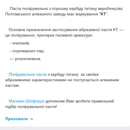
Паста полірувальна з порошку карбіду титану виробництва
Полтавського алмазного заводу має маркування "
КТ
".
Основне призначення застосування абразивної пасти КТ —
це полірування, притирка паливної арматури:
- клапанів;
- плунжерних пар;
— розпилювача.
Полірувальна паста
з карбіду титану за своїми
абразивними характеристиками не поступається алмазним
пастам.
Магазин Шліфгруп
допоможе Вам зробити правильний
підбір полірувальної пасти!
Приховати