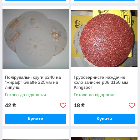
Полірувальні круги р240 на
Грубозернисте наждачне
"жираф" Giraffe 225мм на
коло зачисне р36 d150 мм
липучці
Klingspor
Готово до відправки
Готово до відправки
42
18
₴
₴
Купити
Купити