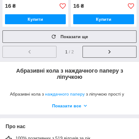
16
16
₴
₴
Купити
Купити
Показати ще
1
/ 2
Абразивні кола з наждачного паперу з
ліпучкою
Абразивні кола з
наждачного паперу
з ліпучкою прості у
використанні, випускаються з різною зернистістю, відносно
недорогі.
Показати все
Наждачні диски з зачіпною стороною під липучку легко
Про нас
закріплюються на
кола — адаптери,
, які мають платформу з
різзю для встановлення на полірувальні машинки,
100% позитивних з 519 відгуків за рік