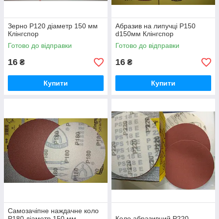
Зерно Р120 діаметр 150 мм
Абразив на липучці Р150
Клінгспор
d150мм Клінгспор
Готово до відправки
Готово до відправки
16
16
₴
₴
Купити
Купити
Самозачіпне наждачне коло
Р180 діаметр 150 мм
Коло абразивний Р220