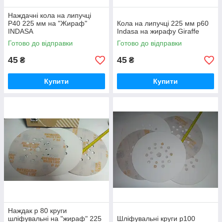
Наждачні кола на липучці
P40 225 мм на "Жираф"
Кола на липучці 225 мм р60
INDASA
Indasa на жирафу Giraffe
Готово до відправки
Готово до відправки
45
45
₴
₴
Купити
Купити
Наждак р 80 круги
шліфувальні на "жираф" 225
Шліфувальні круги р100