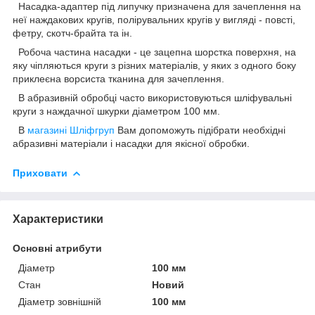
Насадка-адаптер під липучку призначена для зачеплення на
неї наждакових кругів, полірувальних кругів у вигляді - повсті,
фетру, скотч-брайта та ін.
Робоча частина насадки - це зацепна шорстка поверхня, на
яку чіпляються круги з різних матеріалів, у яких з одного боку
приклеєна ворсиста тканина для зачеплення.
В абразивній обробці часто використовуються шліфувальні
круги з наждачної шкурки діаметром 100 мм.
В
магазині Шліфгруп
Вам допоможуть підібрати необхідні
абразивні матеріали і насадки для якісної обробки.
Приховати
Характеристики
Основні атрибути
Діаметр
100 мм
Стан
Новий
Діаметр зовнішній
100 мм