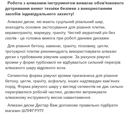
Робота з алмазним інструментом вимагає обов'язкового
дотримання вимог техніки безпеки з використанням
засобів індивідуального захисту!
Алмазні диски, які мають суцільний різальний шар,
знаходять основне застосування для різання плитки,
керамограніту, мармуру, граніту. Чистий акуратний різ без
сколів - це головна вимога при роботі даними дисками.
Для різання бетону, каменю, граніту, пісковику, цегли,
тротуарної плитки рекомендують використовувати алмазні
диски з турбованим ріжучим шаром. За рахунок ріжучої
кромки у формі турбохвилі не відбувається сильний перегрів
алмазного шару відрізного кола.
Сегментна форма ріжучої кромки призначена для різання
бетону, цегли, граніту, асфальту, інших надтвердих кам'яних
порід. Форма ріжучого шару у вигляді сегментів не дає сильно
перегріватися робочій частині, дозволяє витримувати
алмазному інструменту високі навантаження.
Алмазні диски Дистар Вам допоможе правильно підібрати
магазин ШЛІФГРУП!