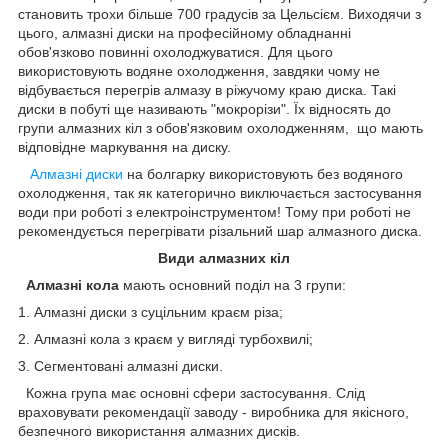
становить трохи більше 700 градусів за Цельсієм. Виходячи з
цього, алмазні диски на професійному обладнанні
обов'язково повинні охолоджуватися. Для цього
використовують водяне охолодження, завдяки чому не
відбувається перегрів алмазу в ріжучому краю диска. Такі
диски в побуті ще називають "мокрорізи". Їх відносять до
групи алмазних кіл з обов'язковим охолодженням, що мають
відповідне маркування на диску.
Алмазні диски
на болгарку використовують без водяного
охолодження, так як категорично виключається застосування
води при роботі з електроінструментом! Тому при роботі не
рекомендується перегрівати різальний шар алмазного диска.
Види алмазних кіл
Алмазні кола
мають основний поділ на 3 групи:
1. Алмазні диски з суцільним краєм різа;
2. Алмазні кола з краєм у вигляді турбохвилі;
3. Сегментовані алмазні диски.
Кожна група має основні сфери застосування. Слід
враховувати рекомендації заводу - виробника для якісного,
безпечного використання алмазних дисків.