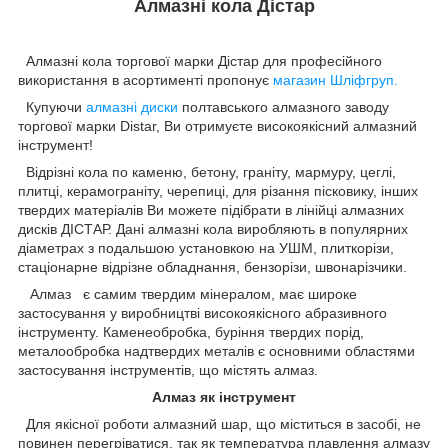
Алмазні кола Дістар
Алмазні кола торгової марки Дістар для професійного
використання в асортименті пропонує
магазин Шліфгруп.
Купуючи
алмазні диски
полтавського алмазного заводу
торгової марки Distar, Ви отримуєте високоякісний алмазний
інструмент!
Відрізні кола по каменю, бетону, граніту, мармуру, цеглі,
плитці, керамограніту, черепиці, для різання пісковику, інших
твердих матеріалів Ви можете підібрати в лінійці алмазних
дисків ДІСТАР. Дані алмазні кола виробляють в популярних
діаметрах з подальшою установкою на УШМ, плиткорізи,
стаціонарне відрізне обладнання, бензорізи, швонарізчики.
Алмаз є самим твердим мінералом, має широке
застосування у виробництві високоякісного абразивного
інструменту. Каменеобробка, буріння твердих порід,
металообробка надтвердих металів є основними областями
застосування інструментів, що містять алмаз.
Алмаз як інструмент
Для якісної роботи алмазний шар, що міститься в засобі, не
повинен перегріватися, так як температура плавлення алмазу