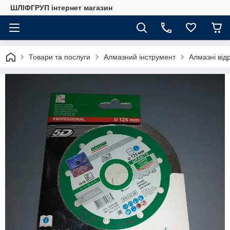
ШЛІФГРУП інтернет магазин
Товари та послуги
Алмазний інструмент
Алмазні відр