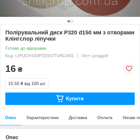
Полірувальний диск Р320 d150 мм з отворами
Клінгспор ліпучки
Готово до відправки
Код: LIPUCH150P320/OTV/KLING
Опт і роздріб
16
₴
15,50 ₴
від 100 шт.
Купити
Опис
Характеристики
Доставка
Оплата
Умови п
Опис