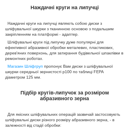
Наждачні круги на липучці
Наждачні круги на липучці являють собою диски з
шліфувальної шкурки з тканинною основою з подальшим
закріпленням на платформі - адаптер.
Шліфувальні круги під липучку дуже популярні для
ефективної абразивної обробки металевих, пластикових,
дерев'яних поверхонь, для затирання будівельної шпаклівки в
ремонтних роботах.
Магазин Шліфгруп
пропонує Вам диски з шліфувальної
шкурки середньої зернистості р100 по таблиці FEPA
діаметром 125 мм.
Підбір кругів-липучок за розміром
абразивного зерна
Для якісних шліфувальних операцій зазвичай застосовують
шліфувальні диски різного розміру абразивного зерна, - в
залежності від стадії обробки: