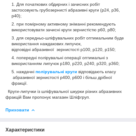
Для початкових обдирних і зачисних робіт
застосовують грубозернисті абразивні круги (р24, р36,
р40);
при помірному активному зніманні рекомендують
використовувати зачисні круги зернистістю р60, р80;
для середньо-шліфувальних робіт оптимальним буде
використання наждакових липучок,
відповідні абразивної зернистості р100, р120, р150;
попередні полірувальні операції оптимальні з
використанням липучок р180, р220, р240, р320, р360;
наждачні
полірувальні круги
відповідають класу
абразивної зернистості р400, р600 і більш дрібної
фракції.
Круги-липучки із шліфувальної шкурки різних абразивних
фракцій Вам пропонує магазин Шліфгруп.
Приховати
Характеристики