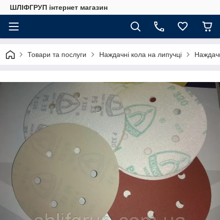
ШЛІФГРУП інтернет магазин
Товари та послуги
Наждачні кола на липучці
Наждачн