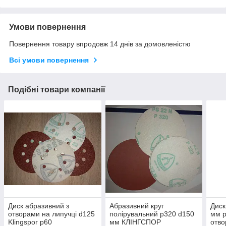
Умови повернення
Повернення товару впродовж 14 днів за домовленістю
Всі умови повернення
Подібні товари компанії
Диск абразивний з
Абразивний круг
Диск
отворами на липучці d125
полірувальний р320 d150
мм р
Klingspor р60
мм КЛІНГСПОР
отво