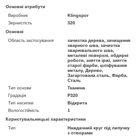
Основні атрибути
Виробник
Klingspor
Зернистість
320
Основні
Область застосування
зачистка дерева, зачищення
зварного шва, зачистка
зварювального шва,
металеві поверхні, обдирні
роботи, зняття іржі, зняття
старої фарби, шліфування
металу, Дерево,
Загартована сталь, Фарба,
Сталь
Тип основи
Тканина
Градація
P320
Тип насипки
Відкрита
Вологостійкість
1
Користувальницькі характеристики
Тип
Наждачний круг під липучку
з отворами