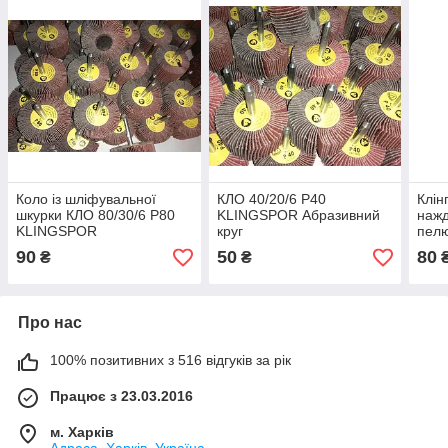
Коло із шліфувальної
КЛО 40/20/6 Р40
Клін
шкурки КЛО 80/30/6 Р80
KLINGSPOR Абразивний
нажд
KLINGSPOR
круг
пел
90
50
80
₴
₴
Про нас
100% позитивних з 516 відгуків за рік
Працює з 23.03.2016
м. Харків