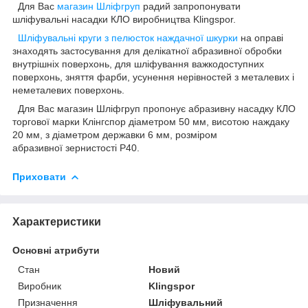
Для Вас
магазин Шліфгруп
радий запропонувати
шліфувальні насадки КЛО виробництва Klingspor.
Шліфувальні круги з пелюсток наждачної шкурки
на оправі
знаходять застосування для делікатної абразивної обробки
внутрішніх поверхонь, для шліфування важкодоступних
поверхонь, зняття фарби, усунення нерівностей з металевих і
неметалевих поверхонь.
Для Вас магазин Шліфгруп пропонує абразивну насадку КЛО
торгової марки Клінгспор діаметром 50 мм, висотою наждаку
20 мм, з діаметром державки 6 мм, розміром
абразивної зернистості Р40.
Приховати
Характеристики
Основні атрибути
Стан
Новий
Виробник
Klingspor
Призначення
Шліфувальний