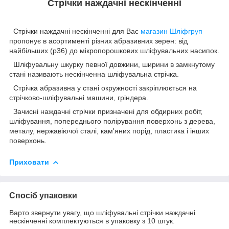
Стрічки наждачні нескінченні
Стрічки наждачні нескінченні для Вас
магазин Шліфгруп
пропонує в асортименті різних абразивних зерен: від
найбільших (р36) до
мікропорошкових
шліфувальних насипок.
Шліфувальну шкурку певної довжини, ширини в замкнутому
стані називають нескінченна шліфувальна стрічка.
Стрічка абразивна у стані окружності закріплюється на
стрічково-шліфувальні машини, гріндера.
Зачисні наждачні стрічки призначені для обдирних робіт,
шліфування, попереднього полірування поверхонь з дерева,
металу, нержавіючої сталі, кам'яних порід, пластика і інших
поверхонь.
Приховати
Спосіб упаковки
Варто звернути увагу, що шліфувальні стрічки наждачні
нескінченні комплектуються в упаковку з 10 штук.