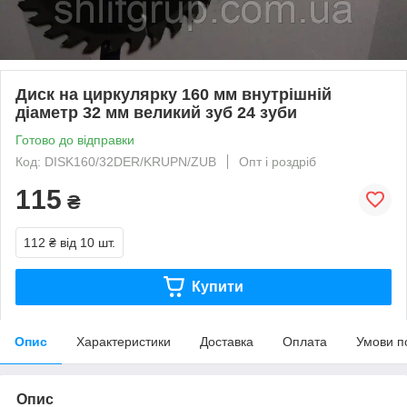
Диск на циркулярку 160 мм внутрішній
діаметр 32 мм великий зуб 24 зуби
Готово до відправки
Код: DISK160/32DER/KRUPN/ZUB
Опт і роздріб
115
₴
112 ₴
від 10 шт.
Купити
Опис
Характеристики
Доставка
Оплата
Умови п
Опис