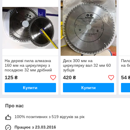
На дереві пила алмазна
Диск 300 мм на
Пила
160 мм на циркулярку з
циркулярку вал 32 мм 60
на б
посадкою 32 мм дрібний
зубців
зуб 48 зуб
125
420
54
₴
₴
Купити
Купити
Про нас
100% позитивних з 519 відгуків за рік
Працює з 23.03.2016