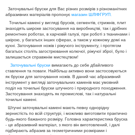
Заточувальні бруски для Вас різних розмірів з різноманітних
абразивних матеріалів пропонує
магазин ШЛІФГРУП.
Точильні камені у вигляді брусків, сегментів, стрижнів, плит
знаходять широке застосування на виробництві, так і дрібних
ремонтних роботах, в харчовій галузі, при роботі з тканинами і
шкірою, у багатьох інших сферах, а також у кожному домі на
кухні. Заточування ножів і ріжучого інструменту, і протягом
багатьох століть загострювання колючої, ріжучої зброї, було і
залишається справжнім мистецтвом!
Заточувальні бруски
вимагають до себе дбайливого
ставлення та поваги. Найбільш активно вони застосовуються
як бруски для заточування ножів. В даний час абразивний
інструмент
у вигляді заточувальних каменів має умовний
поділ на точильні бруски
штучного і природного походження.
Застосування знаходять як промислові, так і натуральні
точильні камені.
Штучні заточувальні камені
мають певну однорідну
зернистість по всій структурі, і можливо виготовити практично
будь-якого бажаного розміру. Головна характеристика бруска
- це абразивний матеріал, з якого він виготовлений, і далі
підбирають
абразив за геометричними розмірами і