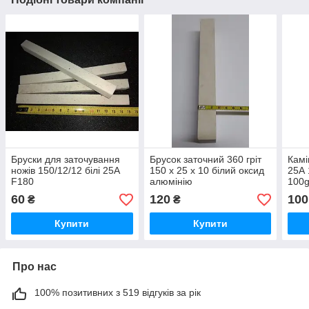
Бруски для заточування
Брусок заточний 360 гріт
Камі
ножів 150/12/12 білі 25А
150 х 25 х 10 білий оксид
25А 
F180
алюмінію
100g
60
120
100
₴
₴
Купити
Купити
Про нас
100% позитивних з 519 відгуків за рік