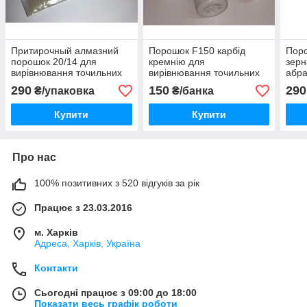
Притирочный алмазний
Порошок F150 карбід
Поро
порошок 20/14 для
кремнію для
зерн
вирівнювання точильних
вирівнювання точильних
абра
каменів
каменів для ножів
290
150
290
₴/упаковка
₴/банка
Купити
Купити
Про нас
100% позитивних з 520 відгуків за рік
Працює з 23.03.2016
м. Харків
Адреса, Харків, Україна
Контакти
Сьогодні працює з 09:00 до 18:00
Показати весь графік роботи