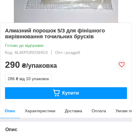
Алмазний порошок 5/3 для фінішного
вирівнювання точильних брусків
Готово до відправки
Код: ALM/POROSH5/3
Опт і роздріб
290
₴/упаковка
286 ₴
від 10 упаковок
Купити
Опис
Характеристики
Доставка
Оплата
Умови п
Опис