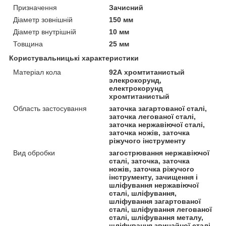
Призначення
Зачисний
Діаметр зовнішній
150 мм
Діаметр внутрішній
10 мм
Товщина
25 мм
Користувальницькі характеристики
Матеріал кола
92А хромтитанистый
элекрокорунд,
електрокорунд
хромтитанистый
Область застосування
заточка загартованої сталі,
заточка легованої сталі,
заточка нержавіючої сталі,
заточка ножів, заточка
ріжучого інструменту
Вид обробки
загострювання нержавіючої
сталі, заточка, заточка
ножів, заточка ріжучого
інструменту, зачищення і
шліфування нержавіючої
сталі, шліфування,
шліфування загартованої
сталі, шліфування легованої
сталі, шліфування металу,
шліфування звичайної сталі