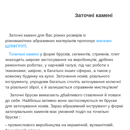
Заточні камені
Заточні камені для Вас різних розмірів із
різноманітних абразивних матеріалів пропонує
магазин
ШЛІФГРУП.
Точильні камені
у формі брусків, сегментів, стрижнів, плит
знаходять широке застосування на виробництві, дрібних
ремонтних роботах, у харчовій галузі, під час роботи з
тканинами, шкірою, в багатьох інших сферах, а також у
кожному будинку на кухні. Заточення ножів, різального
інструменту, упродовж багатьох століть заточування колючої
та різальної зброї, є й залишається справжнім мистецтвом!
Заточні бруски вимагають дбайливого ставлення й поваги
до себе. Найбільш активно вони застосовуються як бруски
для заточування ножів. Зараз абразивний інструмент
у формі
заточувальних каменів має умовний поділ на точильні
бруски
:
-
промислового виробництва на керамічній, вулканітовій,