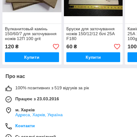
Вулканитовый камінь
Бруски для заточування
Камі
150/60/7 для заточування
ножів 150/12/12 білі 25А
25А 
ножів 12П 100 grit
F180
100g
120
60
100
₴
₴
Купити
Купити
Про нас
100% позитивних з 519 відгуків за рік
Працює з 23.03.2016
м. Харків
Адреса, Харків, Україна
Контакти
Сьогодні вихідний