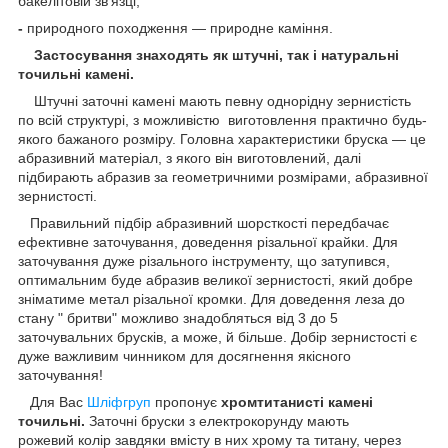
бакелітовій зв'язці;
-
природного походження — природне каміння.
Застосування знаходять як штучні, так і натуральні
точильні камені.
Штучні заточні камені
мають певну однорідну зернистість
по всій структурі, з можливістю виготовлення практично будь-
якого бажаного розміру. Головна характеристики бруска — це
абразивний матеріал, з якого він виготовлений, далі
підбирають
абразив за геометричними розмірами, абразивної
зернистості.
Правильний підбір абразивний шорсткості передбачає
ефективне заточування, доведення різальної крайки. Для
заточування дуже різального інструменту, що затупився,
оптимальним буде абразив великої зернистості, який добре
зніматиме метал різальної кромки. Для доведення леза до
стану " бритви" можливо знадобляться від 3 до 5
заточувальних брусків, а може, й більше. Добір зернистості є
дуже важливим чинником для досягнення якісного
заточування!
Для Вас
Шліфгруп
пропонує
хромтитанисті камені
точильні.
Заточні бруски з електрокорунду мають
рожевий колір завдяки вмісту в них хрому та титану, через