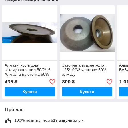
Алмазні круги для
Заточне алмазне коло
Алма
заточування пил 50/2/16
125/10/32 чашкове 50%
БАЗ
Алмазна пілоточка 50%
алмазу
алмаз
435
800
1 0
₴
₴
Купити
Купити
Про нас
100% позитивних з 519 відгуків за рік