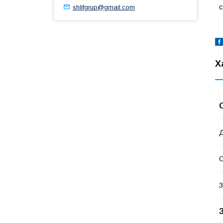
shlifgrup@gmail.com
с
Х
Д
З