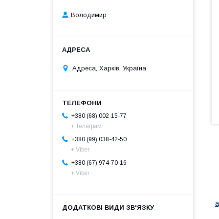
Володимир
Адреса, Харків, Україна
+380 (68) 002-15-77
+ Телеграм
+380 (99) 038-42-50
+ Viber
+380 (67) 974-70-16
+ Viber
П
К
а