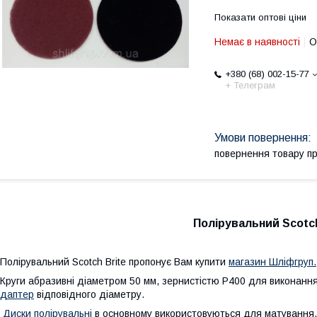
Показати оптові ціни
Немає в наявності
О
+380 (68) 002-15-77
+ Телеграм
повернення товару п
Полірувальний Scotch
олірувальний Scotch Brite пропонує Вам купити
магазин Шліфгруп.
руги абразивні діаметром 50 мм, зернистістю Р400 для виконання 
даптер
відповідного діаметру.
Диски полірувальні
в основному використовуються для матування, 