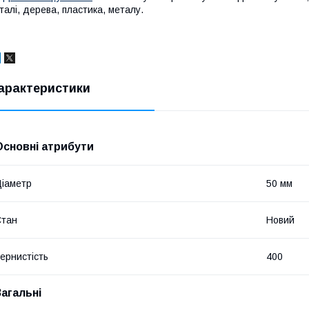
талі, дерева, пластика, металу.
арактеристики
Основні атрибути
іаметр
50 мм
Стан
Новий
ернистість
400
Загальні