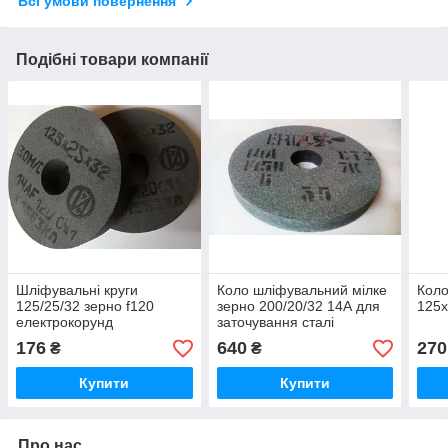
Всі умови повернення
Подібні товари компанії
Шліфувальні круги
Коло шліфувальний мілке
Коло
125/25/32 зерно f120
зерно 200/20/32 14А для
125
електрокорунд
заточування сталі
176
640
270
₴
₴
Купити
Купити
Про нас