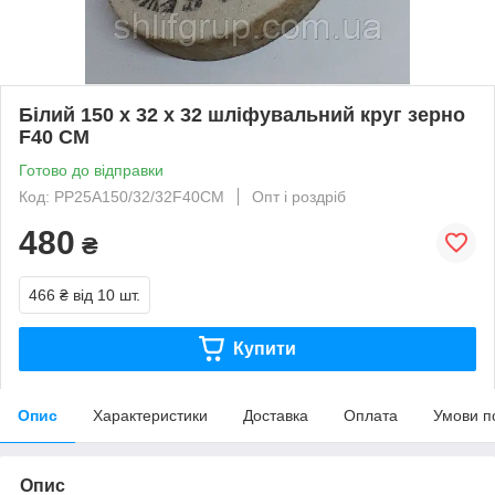
Білий 150 х 32 х 32 шліфувальний круг зерно
F40 СМ
Готово до відправки
Код: PP25A150/32/32F40CM
Опт і роздріб
480
₴
466 ₴
від 10 шт.
Купити
Опис
Характеристики
Доставка
Оплата
Умови п
Опис