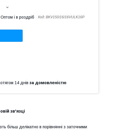
Оптом і в роздріб
Код:
BKV150/16/16VULK16P
ротягом 14 днів
за домовленістю
овій зв'язці
ють більш делікатно в порівнянні з заточними