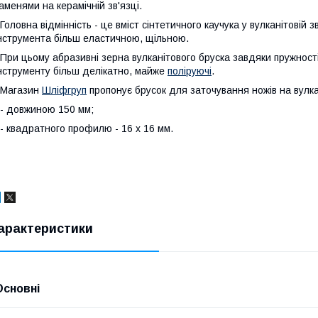
аменями на керамічній зв'язці.
оловна відмінність - це вміст сінтетичного каучука у вулканітовій 
нструмента більш еластичною, щільною.
ри цьому абразивні зерна вулканітового бруска завдяки пружності
нструменту більш делікатно, майже
поліруючі
.
Магазин
Шліфгруп
пропонує брусок для заточування ножів на вулкан
 довжиною 150 мм;
 квадратного профилю - 16 х 16 мм.
арактеристики
Основні