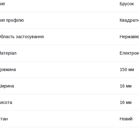
ип
Брусок
ип профілю
Квадрат
бласть застосування
Нержавію
атеріал
Електро
Довжина
150 мм
Ширина
16 мм
исота
16 мм
Стан
Новий