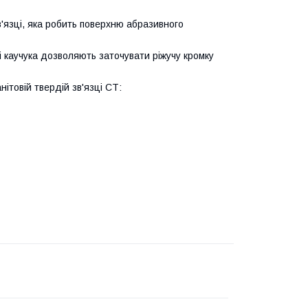
зв'язці, яка робить поверхню абразивного
 каучука дозволяють заточувати ріжучу кромку
ітовій твердій зв'язці СТ: