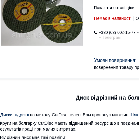
Показати оптові ціни
Немає в наявності
О
+380 (68) 002-15-77
+ Телеграм
повернення товару п
Диск відрізний на бол
Диски відрізні
по металу CutDisc зелені Вам пропонує магазин
Шлі
руги на болгарку CutDisc мають підвищений ресурс що в поєднанн
езультатів праці при малих витратах.
ідрізний диск має такі розміри: