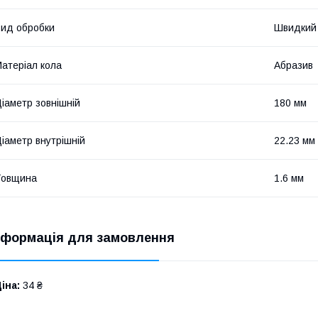
ид обробки
Швидкий 
атеріал кола
Абразив
іаметр зовнішній
180 мм
іаметр внутрішній
22.23 мм
Товщина
1.6 мм
нформація для замовлення
іна:
34 ₴