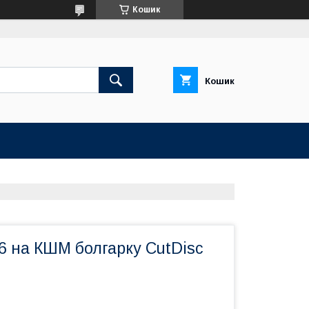
Кошик
Кошик
.6 на КШМ болгарку CutDisc