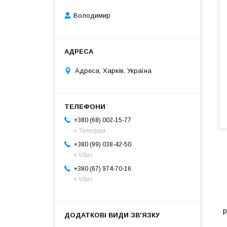
Володимир
Адреса, Харків, Україна
+380 (68) 002-15-77
+ Телеграм
+380 (99) 038-42-50
+ Viber
+380 (67) 974-70-16
+ Viber
К
р
В