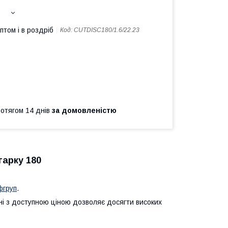
птом і в роздріб
Код:
CUTDISC180/1.6/22.23
ротягом 14 днів
за домовленістю
гарку 180
фгруп
.
і з доступною ціною дозволяє досягти високих