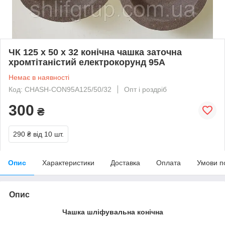
ЧК 125 х 50 х 32 конічна чашка заточна
хромтітаністий електрокорунд 95А
Немає в наявності
Код: CHASH-CON95А125/50/32
Опт і роздріб
300
₴
290 ₴
від 10 шт.
Опис
Характеристики
Доставка
Оплата
Умови п
Опис
Чашка шліфувальна конічна