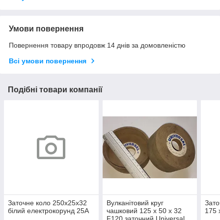
Умови повернення
Повернення товару впродовж 14 днів за домовленістю
Всі умови повернення
Подібні товари компанії
Заточне коло 250х25х32
Вулканітовий круг
Зато
білий електрокорунд 25А
чашковий 125 х 50 х 32
175 
F120 заточний Universal