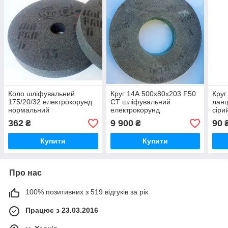
Коло шліфувальний
Круг 14А 500х80х203 F50
Круг
175/20/32 електрокорунд
CT шліфувальний
ланц
нормальний
електрокорунд
сіри
нормальний
нор
362
9 900
90
₴
₴
Купити
Купити
Про нас
100% позитивних з 519 відгуків за рік
Працює з 23.03.2016