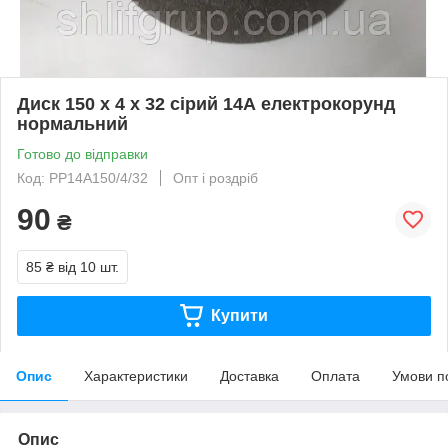
Диск 150 х 4 х 32 сірий 14А електрокорунд
нормальний
Готово до відправки
Код: PP14A150/4/32
Опт і роздріб
90
₴
85 ₴
від 10 шт.
Купити
Опис
Характеристики
Доставка
Оплата
Умови п
Опис