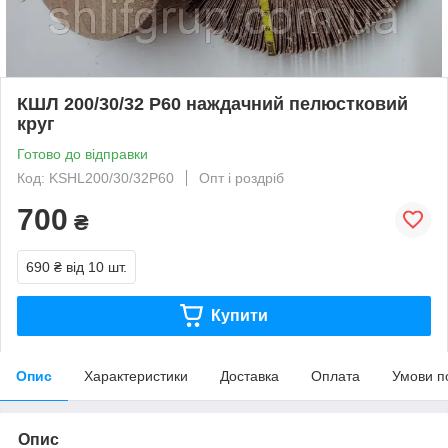
КШЛ 200/30/32 Р60 наждачний пелюстковий
круг
Готово до відправки
Код: KSHL200/30/32P60
Опт і роздріб
700
₴
690 ₴
від 10 шт.
Купити
Опис
Характеристики
Доставка
Оплата
Умови п
Опис