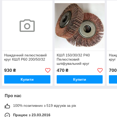
Наждачний пелюстковий
КШЛ 150/30/32 Р40
Наж
круг КШЛ Р60 200/50/32
Пелюстковий
круг
шліфувальний круг
наждачний
930
470
700
₴
₴
Купити
Купити
Про нас
100% позитивних з 519 відгуків за рік
Працює з 23.03.2016