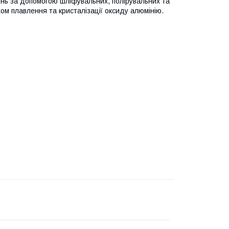
онь за допомогою шліфувальних, полірувальних та
ом плавлення та кристалізації оксиду алюмінію.