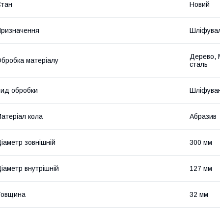
Стан
Новий
ризначення
Шліфува
Дерево, 
бробка матеріалу
сталь
ид обробки
Шліфуван
атеріал кола
Абразив
іаметр зовнішній
300 мм
іаметр внутрішній
127 мм
Товщина
32 мм