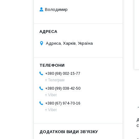
Володимир
Адреса, Харків, Україна
+380 (68) 002-15-77
+ Телеграм
+380 (99) 038-42-50
+ Viber
+380 (67) 974-70-16
+ Viber
Ш
д
с
А