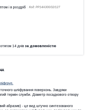
птом і в роздріб
Код:
PP14A300/32/127
ротягом 14 днів
за домовленістю
4А
ліфгруп.
точного шліфування поверхонь. Завдяки
овгий термін служби. Діаметр посадкового отвору
ий абразив) - це вид штучно синтезованого