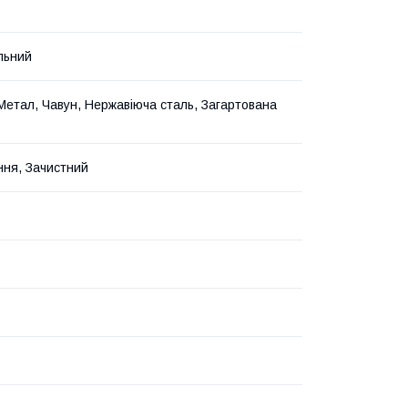
льний
Метал, Чавун, Нержавіюча сталь, Загартована
ня, Зачистний