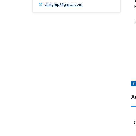
а
shlifgrup@gmail.com
і
Ц
Х