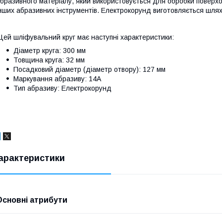
бразивного матеріалу, який використовується для обробки поверх
нших абразивних інструментів. Електрокорунд виготовляється шлях
ей шліфувальний круг має наступні характеристики:
Діаметр круга: 300 мм
Товщина круга: 32 мм
Посадковий діаметр (діаметр отвору): 127 мм
Маркування абразиву: 14А
Тип абразиву: Електрокорунд
арактеристики
Основні атрибути