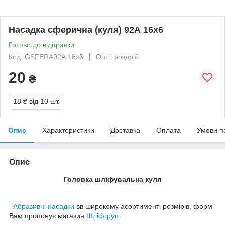
Насадка сферична (куля) 92А 16х6
Готово до відправки
Код: GSFERA92А 16х6
Опт і роздріб
20
₴
18 ₴
від 10 шт.
Опис
Характеристики
Доставка
Оплата
Умови п
Опис
Головка шліфувальна куля
Абразивні насадки
вв широкому асортименті розмірів, форм
Вам пропонує магазин
Шліфгруп.