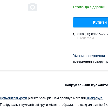
Готово до відправки
Купити
+380 (68) 002-15-77
+ Телеграм
повернення товару п
Полірувальний вулканіто
улканітові круги
різних розмірів Вам пропнує магазин
Шліфгруп.
олірувальні вулканітові круги містять абразив - оксид алюмінію 1