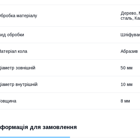
Дерево, 
бробка матеріалу
сталь, Ка
ид обробки
Шліфуван
атеріал кола
Абразив
іаметр зовнішній
50 мм
іаметр внутрішній
10 мм
Товщина
8 мм
нформація для замовлення