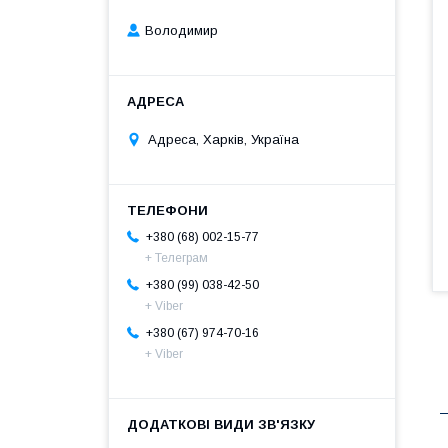
Володимир
Адреса, Харків, Україна
+380 (68) 002-15-77
+ Телеграм
+380 (99) 038-42-50
+ Viber
+380 (67) 974-70-16
+ Viber
В
П