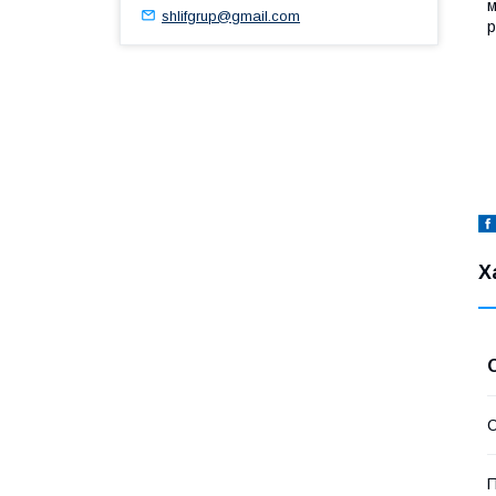
м
shlifgrup@gmail.com
р
В
-
-
-
Х
П