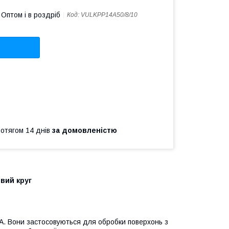
Оптом і в роздріб
Код:
VULKPP14А50/8/10
ротягом 14 днів
за домовленістю
вий круг
4А. Вони застосовуються для обробки поверхонь з