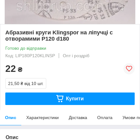
Абразивні круги Klingspor на ліпучці с
отворамими Р120 d180
Готово до відправки
Код: LIP180P120KLINSP
Опт і роздріб
22
₴
21,50 ₴
від 10 шт.
Купити
Опис
Характеристики
Доставка
Оплата
Умови п
Опис