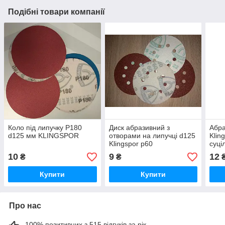
Подібні товари компанії
Коло під липучку Р180
Диск абразивний з
Абра
d125 мм KLINGSPOR
отворами на липучці d125
Klin
Klingspor р60
суці
10
9
12
₴
₴
Купити
Купити
Про нас
100% позитивних з 515 відгуків за рік