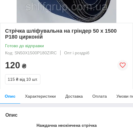
Стрічка шліфувальна на гріндер 50 х 1500
Р180 цирконій
Готово до відправки
Код: SN50X1500P180ZIRC
Опт і роздріб
120
₴
115 ₴
від 10 шт.
Опис
Характеристики
Доставка
Оплата
Умови п
Опис
Наждачна нескінчена стрічка