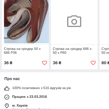
Стрічка на гріндер 50 х
Стрічка на гріндер 686 х
Стрі
686 Р36
50 х Р60
50 н
36
36
80
₴
₴
Про нас
100% позитивних з 516 відгуків за рік
Працює з 23.03.2016
м. Харків