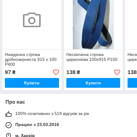
Наждачна стрічка
Нескінчена стрічка
Неск
дрібнозерниста 915 х 100
цирконієва 100х915 Р150
цирк
Р400
97
138
138
₴
₴
Купити
Купити
Про нас
100% позитивних з 519 відгуків за рік
Працює з 23.03.2016
м. Харків