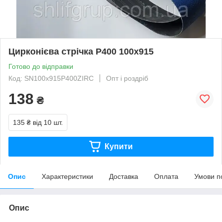
Цирконієва стрічка Р400 100х915
Готово до відправки
Код: SN100х915P400ZIRC
Опт і роздріб
138
₴
135 ₴
від 10 шт.
Купити
Опис
Характеристики
Доставка
Оплата
Умови п
Опис