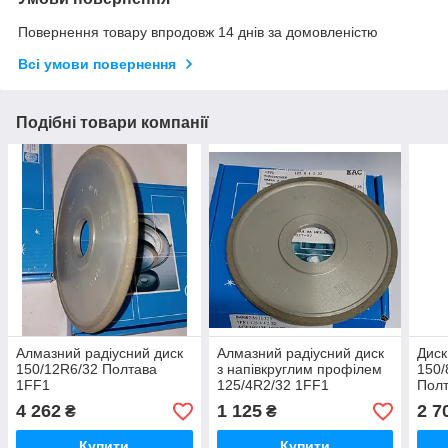
Повернення товару впродовж 14 днів за домовленістю
Всі умови повернення
Подібні товари компанії
Алмазний радіусний диск
Алмазний радіусний диск
Диск
150/12R6/32 Полтава
з напівкруглим профілем
150/
1FF1
125/4R2/32 1FF1
Пол
4 262
1 125
2 7
₴
₴
Купити
Купити