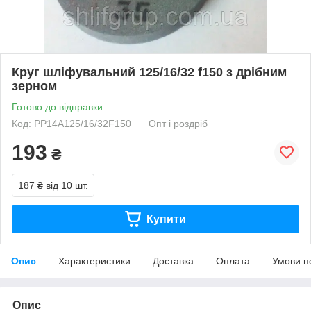
Круг шліфувальний 125/16/32 f150 з дрібним
зерном
Готово до відправки
Код: PP14A125/16/32F150
Опт і роздріб
193
₴
187 ₴
від 10 шт.
Купити
Опис
Характеристики
Доставка
Оплата
Умови п
Опис