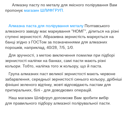
Алмазну пасту по металу для якісного полірування Вам
пропонує
магазин ШЛИФГРУП.
Алмазна паста для полірування металу
Полтавського
алмазного заводу має маркування "НОМГ", ділиться на різні
ступені зернистості. Абразивна зернистість маркується на
банці згідно з ГОСТом за позначеннями для алмазних
порошків, наприклад, 40/28, 7/5, 1/0.
Для зручності, з метою виключення помилки при підборі
зернистості наліпки на банках, самі пасти мають різні
кольори. Тобто, наліпка того ж кольору, що й паста.
Група алмазних паст великої зернистості мають червоне
забарвлення, середньої зернистості синього кольору, дрібніші
фінішні зеленого відтінку, жовті відповідають пастам для
притиральних, білі - для доводкових операцій.
Наш магазин Шліфгруп допоможе Вам зробити вибір
для правильного підбору алмазної полірувальної пасти.