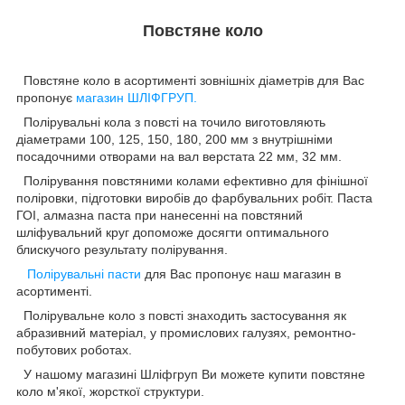
Повстяне коло
Повстяне коло в асортименті зовнішніх діаметрів для Вас
пропонує
магазин ШЛІФГРУП.
Полірувальні кола з повсті на точило виготовляють
діаметрами 100, 125, 150, 180, 200 мм з внутрішніми
посадочними отворами на вал верстата 22 мм, 32 мм.
Полірування повстяними колами ефективно для фінішної
поліровки, підготовки виробів до фарбувальних робіт. Паста
ГОІ, алмазна паста при нанесенні на повстяний
шліфувальний круг допоможе досягти оптимального
блискучого результату полірування.
Полірувальні пасти
для Вас пропонує наш магазин в
асортименті.
Полірувальне коло з повсті знаходить застосування як
абразивний матеріал, у промислових галузях, ремонтно-
побутових роботах.
У нашому магазині Шліфгруп Ви можете купити повстяне
коло м'якої, жорсткої структури.