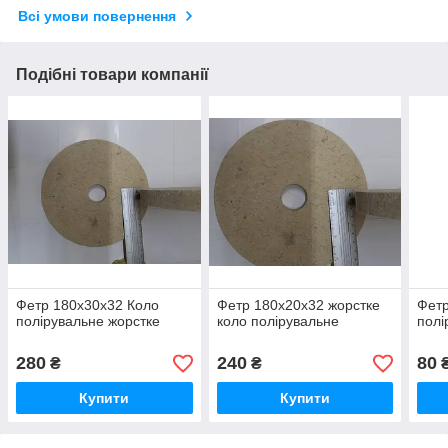
Всі умови повернення
Подібні товари компанії
Фетр 180х30х32 Коло
Фетр 180х20х32 жорстке
Фетр
полірувальне жорстке
коло полірувальне
полі
280
240
80
₴
₴
Купити
Купити