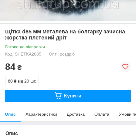
Щiтка d85 мм металева на болгарку зачисна
жорстка плетений дрiт
Готово до відправки
Код: SHETKA2085
Опт і роздріб
84
₴
80 ₴
від 20 шт.
Купити
Опис
Характеристики
Доставка
Оплата
Умови п
Опис