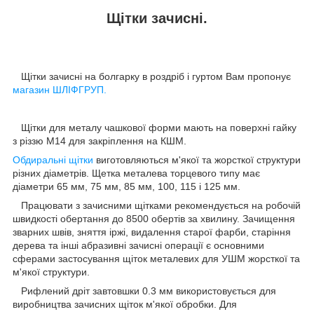
Щітки зачисні.
Щітки зачисні на болгарку в роздріб і гуртом Вам пропонує
магазин ШЛІФГРУП.
Щітки для металу чашкової форми мають на поверхні гайку
з різзю М14 для закріплення на КШМ.
Обдиральні щітки
виготовляються м'якої та жорсткої структури
різних діаметрів. Щетка металева торцевого типу має
діаметри 65 мм, 75 мм, 85 мм, 100, 115 і 125 мм.
Працювати з зачисними щітками рекомендується на робочій
швидкості обертання до 8500 обертів за хвилину. Зачищення
зварних швів, зняття іржі, видалення старої фарби, старіння
дерева та інші абразивні зачисні операції є основними
сферами застосування щіток металевих для УШМ жорсткої та
м'якої структури.
Рифлений дріт завтовшки 0.3 мм використовується для
виробництва зачисних щіток м'якої обробки. Для