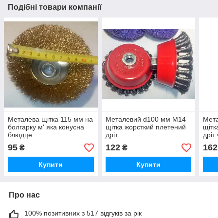
Подібні товари компанії
Металева щiтка 115 мм на
Металевий d100 мм M14
Мет
болгарку м' яка конусна
щітка жорсткий плетений
щітк
блюдце
дріт
дріт
95
122
162
₴
₴
Купити
Купити
Про нас
100% позитивних з 517 відгуків за рік