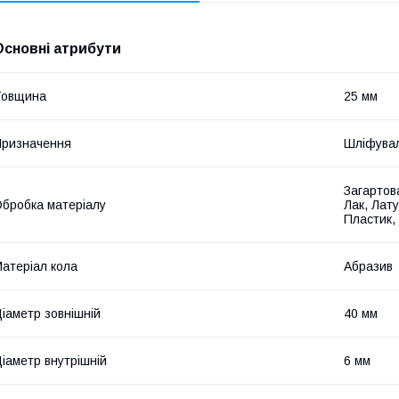
Основні атрибути
Товщина
25 мм
ризначення
Шліфува
Загартова
бробка матеріалу
Лак, Лат
Пластик,
атеріал кола
Абразив
іаметр зовнішній
40 мм
іаметр внутрішній
6 мм