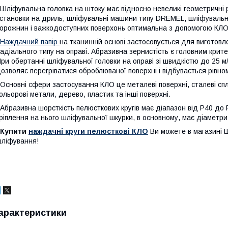
ліфувальна головка на штоку має відносно невеликі геометричні 
становки на дриль, шліфувальні машини типу DREMEL, шліфувальні
орожнин і важкодоступних поверхонь оптимальна з допомогою КЛО
Наждачний папір
на тканинній основі застосовується для виготов
адіального типу на оправі. Абразивна зернистість є головним крите
ри обертанні шліфувальної головки на оправі зі швидкістю до 25 м
озволяє перегріватися оброблюваної поверхні і відбувається рівн
сновні сфери застосування КЛО це металеві поверхні, сталеві спл
ольорові метали, дерево, пластик та інші поверхні.
бразивна шорсткість пелюсткових кругів має діапазон від Р40 до 
ріплення на нього шліфувальної шкурки, в основному, має діаметри 
Купити
наждачні круги пелюсткові КЛО
Ви можете в магазині 
ліфування!
арактеристики