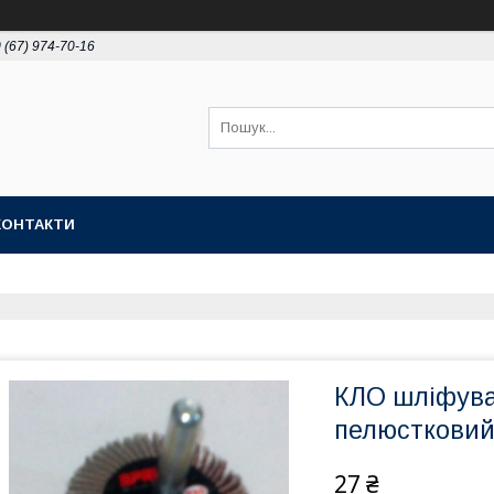
 (67) 974-70-16
КОНТАКТИ
КЛО шліфува
пелюстковий
27 ₴