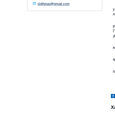
shlifgrup@gmail.com
Ш
у
п
р
П
д
О
к
А
к
ш
Х