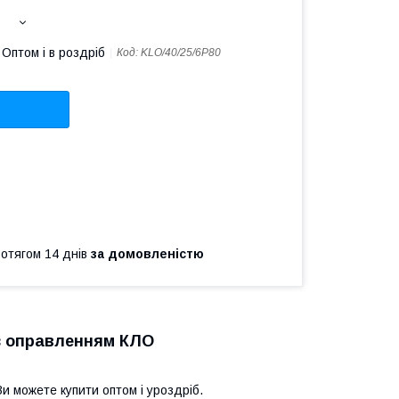
Оптом і в роздріб
Код:
KLO/40/25/6P80
ротягом 14 днів
за домовленістю
з оправленням КЛО
и можете купити оптом і уроздріб.