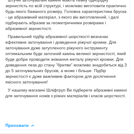
зернистість по всій структурі, і можливо виготовити практично
будь-якого бажаного розміру. Головна характеристика бруска
- це абразивний матеріал, з якого він виготовлений, і далі
підбирають
абразив за геометричними розмірами і
абразивної зернистості.
Правильний підбір абразивної шорсткості визначає
ефективне заточування і доведення ріжучої кромки. Для
заточування дуже затупленого ріжучого інструменту
оптимальним буде заточний камінь великої зернистості, який
буде добре проводити знімання металу ріжучої кромки. Для
доведення леза до стану "бритви" можливо знадобиться від 3
до 5 заточувальних брусків, а може і більше. Підбір
зернистості є дуже важливим фактором для досягнення
якісного заточування!
У нашому магазині
Шліфгруп Ви підберете
абразивні камені
для заточування ножів з різних матеріалів і класів шорсткості.
Приховати