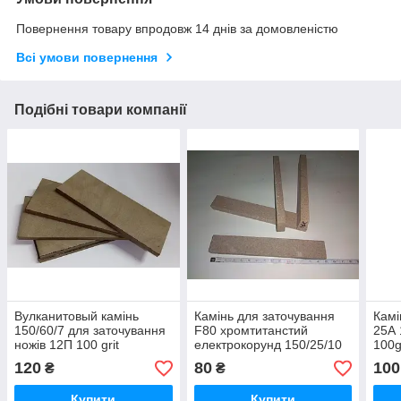
Повернення товару впродовж 14 днів за домовленістю
Всі умови повернення
Подібні товари компанії
Вулканитовый камінь
Камінь для заточування
Камі
150/60/7 для заточування
F80 хромтитанстий
25А 
ножів 12П 100 grit
електрокорунд 150/25/10
100g
120
80
100
₴
₴
Купити
Купити