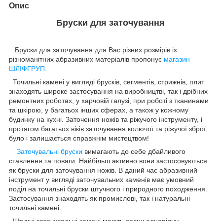
Опис
Бруски для заточування
Бруски для заточування для Вас різних розмірів із
різноманітних абразивних матеріалів пропонує
магазин
ШЛІФГРУП.
Точильні камені у вигляді брусків, сегментів, стрижнів, плит
знаходять широке застосування на виробництві, так і дрібних
ремонтних роботах, у харчовій галузі, при роботі з тканинами
та шкірою, у багатьох інших сферах, а також у кожному
будинку на кухні. Заточення ножів та ріжучого інструменту, і
протягом багатьох віків заточування колючої та ріжучої зброї,
було і залишається справжнім мистецтвом!
Заточувальні бруски
вимагають до себе дбайливого
ставлення та поваги. Найбільш активно вони застосовуються
як бруски для заточування ножів. В даний час абразивний
інструмент
у вигляді заточувальних каменів має умовний
поділ на точильні бруски
штучного і природного походження.
Застосування знаходять як промислові, так і натуральні
точильні камені.
Штучні заточувальні камені
мають певну однорідну