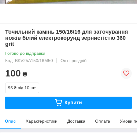
Точильний камінь 150/16/16 для заточування
ножів білий електрокорунд зернистістю 360
grit
Готово до відправки
Код: BKV25A150/16M50
Опт і роздріб
100
₴
95 ₴
від 10 шт.
Купити
Опис
Характеристики
Доставка
Оплата
Умови п