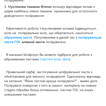
полірування;
3. М
услінова тканина
білого
кольору відповідає колам з
шарів найбільш ніжної тканини, призначені для остаточного
доводочного полірування.
Ефективність роботи з мусліновими колами підвищується,
коли на полірувальне коло, що обертається, наноситься
абразивна паста
. Популярними в даний час є
полірувальна
паста ГОІ
,
алмазні пасти
полірувальні.
В магазині Шліфгруп Ви можете підібрати для роботи з
абразивними пастами
повстяні кола, фетр.
Правильний підбір, застосування шліфувальної пасти є
обов'язковим для якісного полірування. Однозначну відповідь
на питання: "Якою пастою краще полірувати?" - важко дати.
Полірувати поверхню з того ж самого матеріалу на певних
стадіях обробки більш оптимально пастою ГОІ, на інших -
алмазними пастами.