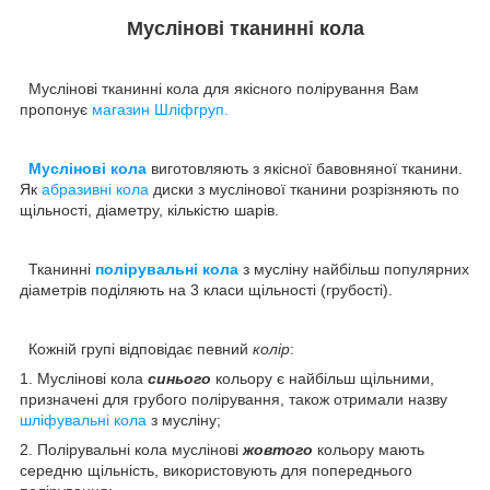
Муслінові тканинні кола
Муслінові тканинні кола для якісного полірування Вам
пропонує
магазин Шліфгруп.
Муслінові кола
виготовляють з якісної бавовняної тканини.
Як
абразивні кола
диски з муслінової тканини розрізняють по
щільності, діаметру, кількістю шарів.
Тканинні
полірувальні кола
з мусліну найбільш популярних
діаметрів поділяють на 3 класи щільності (грубості).
Кожній групі відповідає певний
колір
:
1. Муслінові кола
синього
кольору є найбільш щільними,
призначені для грубого полірування, також отримали назву
шліфувальні кола
з мусліну;
2. Полірувальні кола муслінові
жовтого
кольору мають
середню щільність, використовують для попереднього