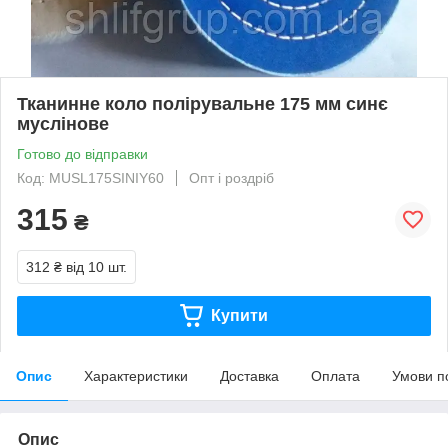
Тканинне коло полірувальне 175 мм синє
муслінове
Готово до відправки
Код: MUSL175SINIY60
Опт і роздріб
315
₴
312 ₴
від 10 шт.
Купити
Опис
Характеристики
Доставка
Оплата
Умови п
Опис