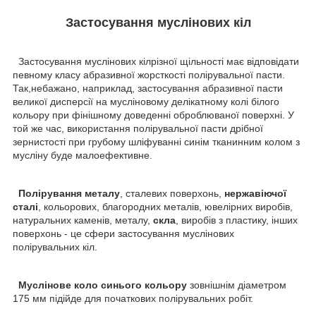
Застосування муслінових кіл
Застосування муслінових кілрізної щільності має відповідати
певному класу абразивної жорсткості полірувальної пасти.
Так,небажано, наприклад, застосування абразивної пасти
великої дисперсії на мусліновому делікатному колі білого
кольору при фінішному доведенні оброблюваної поверхні. У
той же час, використання полірувальної пасти дрібної
зернистості при грубому шліфуванні синім тканинним колом з
мусліну буде малоефективне.
Полірування металу
, сталевих поверхонь,
нержавіючої
сталі
, кольорових, благородних металів, ювелірних виробів,
натуральних каменів, металу,
скла
, виробів з пластику, інших
поверхонь - це сфери застосування муслінових
полірувальних кіл.
Муслінове коло
синього кольору
зовнішнім діаметром
175 мм підійде для початкових полірувальних робіт.