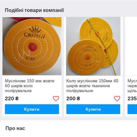
Подібні товари компанії
Муслінове 150 мм жовте
Коло муслінове 150мм 40
Мусл
60 шарів коло
шарів жовте тканинне
черв
полірувальне
полірувальне
щіль
220
200
235
₴
₴
Купити
Купити
Про нас