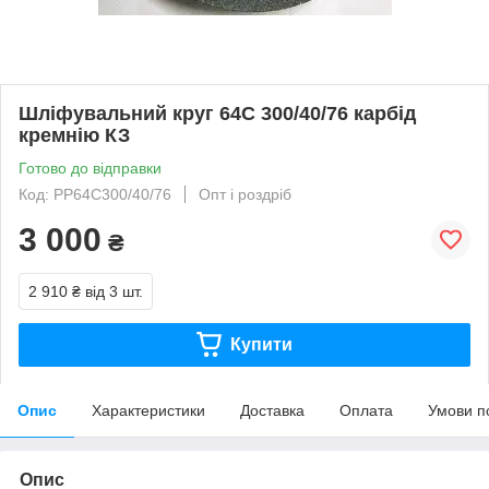
Шліфувальний круг 64С 300/40/76 карбід
кремнію КЗ
Готово до відправки
Код: PP64C300/40/76
Опт і роздріб
3 000
₴
2 910 ₴
від 3 шт.
Купити
Опис
Характеристики
Доставка
Оплата
Умови п
Опис