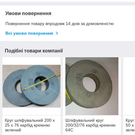
Умови повернення
Повернення товару впродовж 14 днів за домовленістю
Всі умови повернення
Подібні товари компанії
Круг шліфувальний 200 х
Шліфувальний круг
Круг
25 х 76 карбід кремнію
200/32/76 карбід кремнію
50 х
зелений
64С
зеле
твер