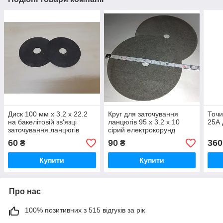
Диск 100 мм х 3.2 х 22.2
Круг для заточування
Точи
на бакелітовій зв'язці
ланцюгів 95 х 3.2 х 10
25А 
заточування ланцюгів
сірий електрокорунд
бензопил
нормальний
60
90
360
₴
₴
Купити
Купити
Про нас
100% позитивних з 515 відгуків за рік