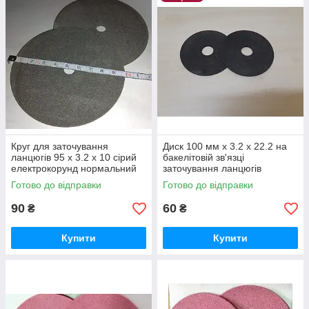
внутрішній посадковий діаметр;
товщина точильного кола;
розмір абразивного зерна.
Асортимент кругів для заточування ланцюгів бензопил Вам
пропонує магазин Шліфгруп:
- зовнішніми діаметрами: 100, 105, 145 мм;
- що складаються з електрокорунду нормального — сірого
кольору; білого оксиду алюмінію; хромтитанистого
електрокорунду — рожевого кольору;
Круг для заточування
Диск 100 мм х 3.2 х 22.2 на
ланцюгів 95 х 3.2 х 10 сірий
бакелітовій зв'язці
— диски з посадковим отвором 10 мм, 22.2 мм для
електрокорунд нормальний
заточування ланцюгів
встановлення на вал точильних верстатів.
бензопил
Готово до відправки
Готово до відправки
90
60
₴
₴
Купити
Купити