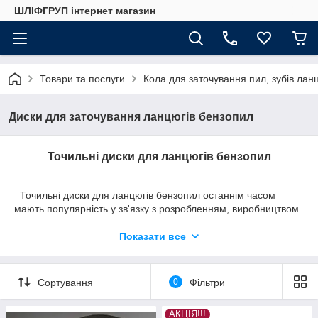
ШЛІФГРУП інтернет магазин
Товари та послуги
Кола для заточування пил, зубів лан
Диски для заточування ланцюгів бензопил
Точильні диски для ланцюгів бензопил
Точильні диски для ланцюгів бензопил останнім часом
мають популярність у зв'язку з розробленням, виробництвом
заточувальних установок, на які встановлюються ці абразивні
круги.
Показати все
Заточні круги для різальної робочої крайки ланцюжків
бензопили розрізняють за певними параметрами:
Сортування
0
Фільтри
абразивний матеріал, з якого складається диск;
зовнішній діаметр;
АКЦІЯ!!!